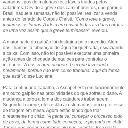
variados tipos de materiais recicláveis triados pelos
catadores. Devido a greve dos caminhoneiros, que parou o
Brasil naquela semana, não foi possível realizar a venda
antes do feriado de Corpus Christi.
“Como teve a greve,
juntamos os fardos. A ideia era enviar todas as duas cargas
de uma vez assim que a greve terminasse”
, revelou.
A maior parte do galpão foi destruída pelo incêndio. Além
das chamas, a tubulação de água foi quebrada, esvaziando
a caixa. Com isso, não foi possível executar uma primeira
ação antes da chegada de equipes para controlar o
incêndio.
“A nossa área acabou. Tem que fazer tudo
novamente, porque não tem como trabalhar aqui da forma
que está”
, disse Luciene.
Para continuar o trabalho, a Ascapel está em funcionamento
em outro galpão nas proximidades do que sofreu o dano. A
mudança alterou a forma dos catadores trabalharem.
Segundo Luciene, eles estão acostumados com o processo
de triagem em mesa. Agora estão tendo que triar
diretamente no chão.
“A gente vai começar o processo todo
de novo, da forma como tudo começou, separando no chão.
Temos que pegar o costume até nos levantar. Isso gasta