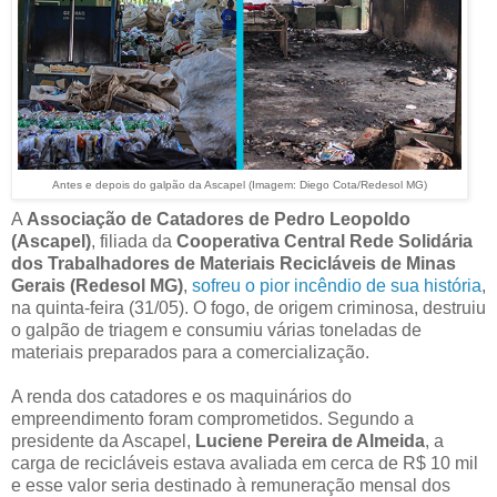
Antes e depois do galpão da Ascapel (Imagem: Diego Cota/Redesol MG)
A
Associação de Catadores de Pedro Leopoldo
(Ascapel)
, filiada da
Cooperativa Central Rede Solidária
dos Trabalhadores de Materiais Recicláveis de Minas
Gerais (Redesol MG)
,
sofreu o pior incêndio de sua história
,
na quinta-feira (31/05). O fogo, de origem criminosa, destruiu
o galpão de triagem e consumiu várias toneladas de
materiais preparados para a comercialização.
A renda dos catadores e os maquinários do
empreendimento foram comprometidos. Segundo a
presidente da Ascapel,
Luciene Pereira de Almeida
, a
carga de recicláveis estava avaliada em cerca de R$ 10 mil
e esse valor seria destinado à remuneração mensal dos