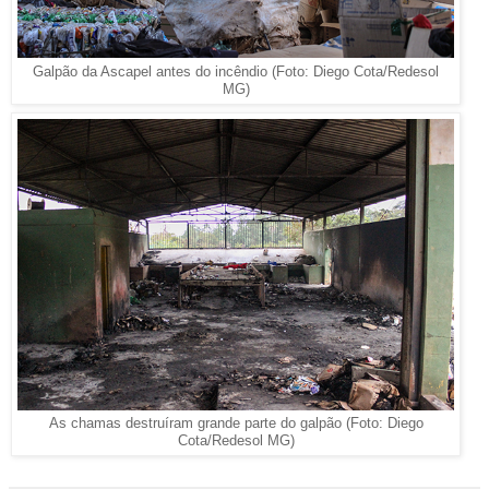
Galpão da Ascapel antes do incêndio (Foto: Diego Cota/Redesol
MG)
As chamas destruíram grande parte do galpão (Foto: Diego
Cota/Redesol MG)