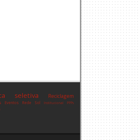
eta seletiva
Reciclagem
s
Eventos
Rede Sol
Institucional
PPPs
s