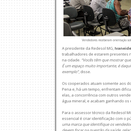
Vendedores receberam orientação so
A presidente da Redesol MG,
Ivaneide
trabalhadores de estarem presentes n
na cidade.
“Vocês têm que mostrar que
É um espaço muito importante, é daqui 
exemplo”
, disse.
Os cooperados atuam somente aos dom
Pena e, há um tempo, enfrentam difi
elas, a concorrência com outros vend
água mineral, e acabam ganhando os c
Para o assessor técnico da Redesol M
essencial é criar identificação com o pú
uma marca que identifique os vendedor
devem focar na questão da saúde, rela