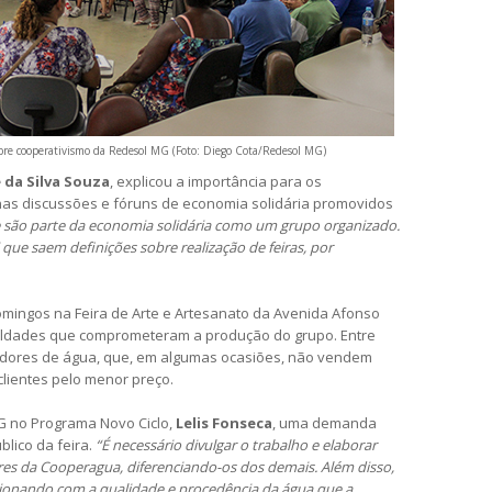
bre cooperativismo da Redesol MG (Foto: Diego Cota/Redesol MG)
 da Silva Souza
, explicou a importância para os
as discussões e fóruns de economia solidária promovidos
 são parte da economia solidária como um grupo organizado.
que saem definições sobre realização de feiras, por
ingos na Feira de Arte e Artesanato da Avenida Afonso
culdades que comprometeram a produção do grupo. Entre
edores de água, que, em algumas ocasiões, não vendem
lientes pelo menor preço.
G no Programa Novo Ciclo,
Lelis Fonseca
, uma demanda
blico da feira.
“É necessário divulgar o trabalho e elaborar
es da Cooperagua, diferenciando-os dos demais. Além disso,
cionando com a qualidade e procedência da água que a