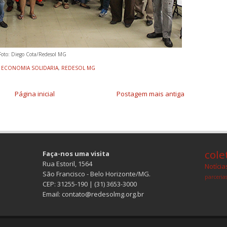
Foto: Diego Cota/Redesol MG
,
ECONOMIA SOLIDARIA
,
REDESOL MG
Página inicial
Postagem mais antiga
col
Faça-nos uma visita
Rua Estoril, 1564
Notícia
São Francisco - Belo Horizonte/MG.
parceria
CEP: 31255-190 | (31) 3653-3000
Email: contato@redesolmg.org.br