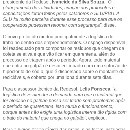
presidente da Redesol,
Ivaneide da Silva Souza
.
“O
planejamento das atividades, criação dos protocolos e
capacitações foram feitos pelos catadores e SLU/PBH. A
SLU foi muito parceira durante esse processo para que os
cooperados pudessem retornar com segurança”
, disse.
O novo protocolo mudou principalmente a logística de
trabalho dentro dos empreendimentos. O espaço disponível
foi readequado para comportar os resíduos que chegam da
coleta seletiva e que vão ficar em quarentena, além do
processo de triagem após o período. Agora, todo material
que entra no galpão é desinfeccionado com uma solução de
hipoclorito de sódio, que é dispersado sobre o montante de
recicláveis, e coberto por uma lona durante sete dias.
Para o assessor técnico da Redesol,
Lelis Fonseca
,
“a
logística deve atender a demanda para que o material que
for alocado no galpão possa ser triado sem problemas após
o período de quarentena. Isso muda o funcionamento,
porque antes não exigia uma logística interna tão rígida com
o trato do material que chega no galpão”
, explicou.
Para a higienização rápida das mãos, pias foram instaladas